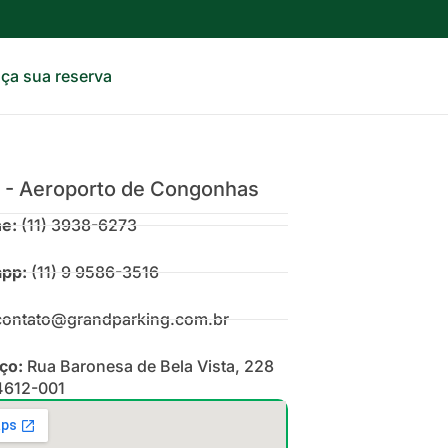
ça sua reserva
1 - Aeroporto de Congonhas
ne:
(11) 3938-6273
pp:
(11) 9 9586-3516
ontato@grandparking.com.br
ço:
Rua Baronesa de Bela Vista, 228
612-001