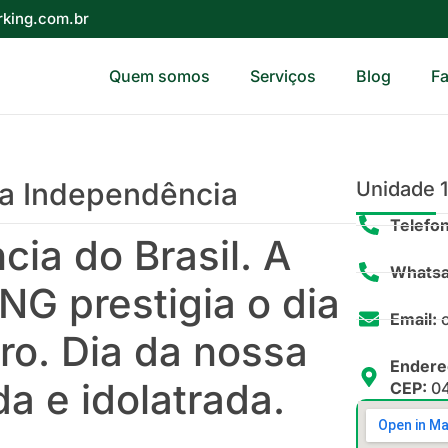
king.com.br
Quem somos
Serviços
Blog
Fa
da Independência
Unidade 
Telefo
ia do Brasil. A
Whatsa
G prestigia o dia
Email:
c
ro. Dia da nossa
Endere
a e idolatrada.
CEP:
04