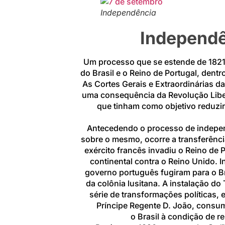
Independência
Independê
U
m processo que se estende de 1821
do Brasil
e o
Reino de Portugal, dentr
As
Cortes Gerais e Extraordinárias 
uma consequência da
Revolução Libe
que tinham como objetivo reduzir
Antecedendo o processo de independ
sobre o mesmo, ocorre a
transferênci
exército
francês
invadiu o
Reino de P
continental
contra o
Reino Unido. In
governo português fugiram para o Bra
da colônia lusitana. A instalação do
série de transformações políticas,
Príncipe Regente
D. João, consu
o
Brasil
à condição de
re