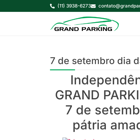
(11) 3938-6273
contato@grandpar
7 de setembro dia 
Independênc
GRAND PARKIN
7 de setemb
pátria amad