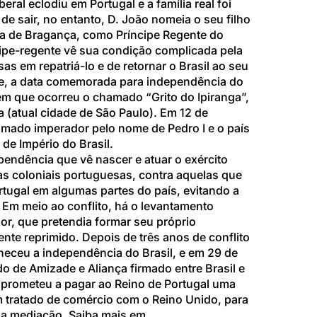
beral
eclodiu em
Portugal
e a família real foi
de sair, no entanto,
D. João
nomeia o seu filho
ra de Bragança, como Príncipe Regente do
íncipe-regente vê sua condição complicada pela
sas em
repatriá-lo
e de retornar o
Brasil
ao seu
nte, a data comemorada para independência do
em que ocorreu o chamado “Grito do Ipiranga”,
a
(atual cidade de
São Paulo). Em
12 de
clamado imperador pelo nome de
Pedro I
e o país
 de
Império do Brasil.
ependência
que vê nascer e atuar o
exército
pas coloniais portuguesas, contra aquelas que
rtugal
em algumas partes do país, evitando a
. Em meio ao
conflito, há o levantamento
r, que pretendia formar seu próprio
nte reprimido. Depois de três anos de conflito
heceu a independência do Brasil, e em
29 de
do de Amizade e Aliança firmado entre Brasil e
prometeu a pagar ao
Reino de Portugal
uma
m tratado de comércio com o
Reino Unido, para
ua mediação. Saiba mais em