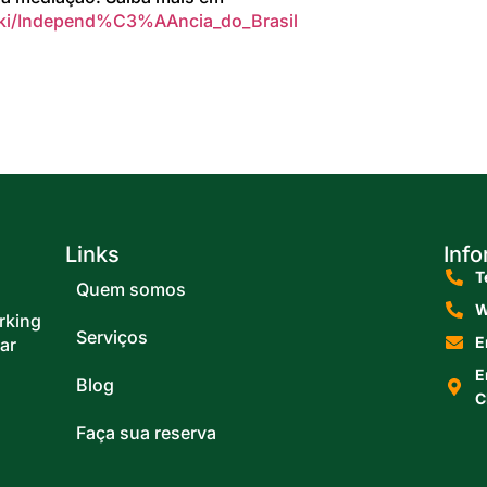
/wiki/Independ%C3%AAncia_do_Brasil
Links
Inf
T
Quem somos
W
rking
Serviços
E
ar
E
Blog
C
Faça sua reserva