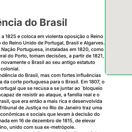
ncia do Brasil
 a 1825 e coloca em violenta oposição o
Reino
o do
Reino Unido de Portugal, Brasil e Algarves.
da Nação Portuguesa, instaladas em 1820, como
ral do Porto, tomam decisões, a partir de 1821,
 novamente o Brasil ao seu antigo estatuto
colonial.
ência do Brasil, mas com fortes influências
a da corte portuguesa para o Brasil. Em 1807, o
ortugal
que se recusa a se juntar ao ´bloqueio
capaz de resistir ao ataque, a
família real e o
sil, que era então a mais rica e desenvolvida
 Tribunal de Justiça no Rio de Janeiro traz uma
 econômicas e sociais que levam à decisão do
mada em
16 de dezembro
de
1815, de elevar
ino,
unido com sua ex-metrópole.