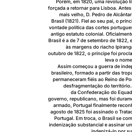
Porém, em 1820, uma
revolução li
forçada a retornar para
Lisboa. Antes 
mais velho,
D. Pedro de Alcânta
Brasil
(1821). Fiel ao seu pai, o pr
vontade política das
cortes
portugue
antigo estatuto colonial. Oficialme
Brasil é a de
7 de setembro
de
1822, 
às margens do
riacho Ipirang
outubro
de
1822, o príncipe foi pro
leva o nome
Assim começou a
guerra de ind
brasileiro, formado a partir das tro
permaneceram fiéis ao
Reino de Po
desfragmentação do território
da
Confederação do Equado
governo,
republicano, mas foi durame
armado,
Portugal
finalmente recon
agosto
de
1825
foi assinado o
Trata
Portugal. Em troca, o
Brasil
se com
indenização substancial e assinar u
indenizá-lo por s