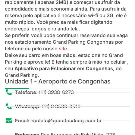
rapidamente ( apenas 2MB) e começar usufruir da
comodidade e mais economia ainda. Para usufruir da
reserva pelo aplicativo é necessário wi-fi ou 3G, ele é
muito rápido. Você precisa mais ficar digitando
endereços longos e rolando tela.
Se preferir, você pode continuar reservando sua vaga
nos estacionamento Grand Parking Congonhas por
telefone ou pelo nosso
site
.
Deixe seu carro em boas mãos, estacione no Grand
Parking e aproveite! E tenha sempre à mão no celular ,
seu
Aplicativo para Estacionar em Congonhas
, do
Grand Parking.
Unidade 1 - Aeroporto de Congonhas
Telefone:
(11) 3938-6273
Whatsapp:
(11) 9 9586-3516
Email:
contato@grandparking.com.br
Endereço:
Rua Baronesa de Bela Vista, 228